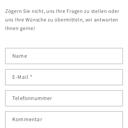
Zögern Sie nicht, uns Ihre Fragen zu stellen oder
uns Ihre Wünsche zu übermitteln, wir antworten
Ihnen gerne!
K
Name
o
n
t
E-Mail
*
a
k
t
Telefonnummer
f
o
r
Kommentar
m