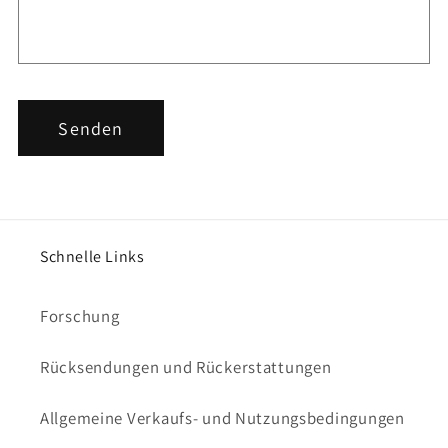
u
l
a
r
Senden
Schnelle Links
Forschung
Rücksendungen und Rückerstattungen
Allgemeine Verkaufs- und Nutzungsbedingungen